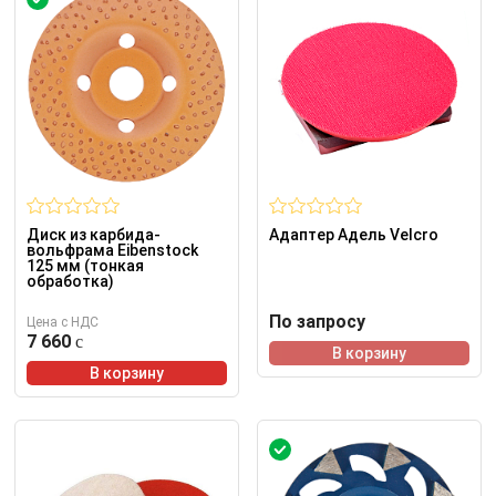
Диск из карбида-
Адаптер Адель Velcro
вольфрама Eibenstock
125 мм (тонкая
обработка)
По запросу
Цена с НДС
7 660
В корзину
В корзину