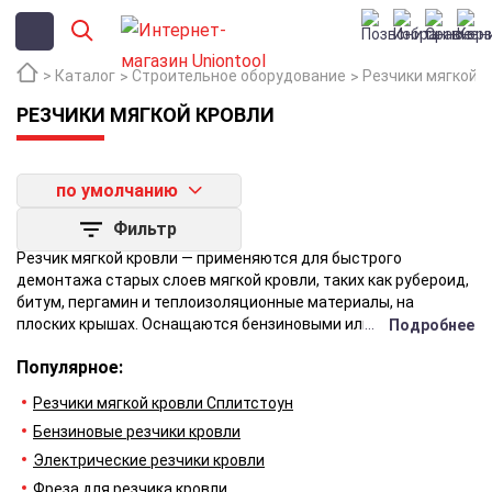
Каталог
Строительное оборудование
Резчики мягкой 
РЕЗЧИКИ МЯГКОЙ КРОВЛИ
по умолчанию
Фильтр
Резчик мягкой кровли — применяются для быстрого
демонтажа старых слоев мягкой кровли, таких как рубероид,
битум, пергамин и теплоизоляционные материалы, на
плоских крышах. Оснащаются бензиновыми или
Подробнее
электрическими двигателями, резка выполняется
Популярное:
вращающейся фрезой с твердосплавными сегментами.
Старое кровельное покрытие разрезается на полосы или
Резчики мягкой кровли Сплитстоун
куски, что значительно ускоряет и упрощает процесс
Бензиновые резчики кровли
демонтажа перед проведением ремонтных работ.
Электрические резчики кровли
Фреза для резчика кровли