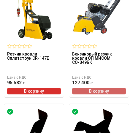
Резчик кровли
Бензиновый резчик
Сплитстоун CR-147E
кровли ОП МИСОМ
СО-349БК
Цена с НДС
Цена с НДС
95 582
127 400
В корзину
В корзину