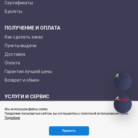
Сертификаты
Буклеты
ПОЛУЧЕНИЕ И ОПЛАТА
Как сделать заказ
Пункты выдачи
Доставка
Оплата
Гарантия лучшей цены
Возврат и обмен
УСЛУГИ И СЕРВИС
Покупка в кредит
Мы используем файлы cookie.
Гарантийное обслуживание
Продолжая пользоваться сайтом, вы соглашаетесь с политикой использования cookie.
Подробнее
Принять
2026 © ЮнионТул Все права защищены