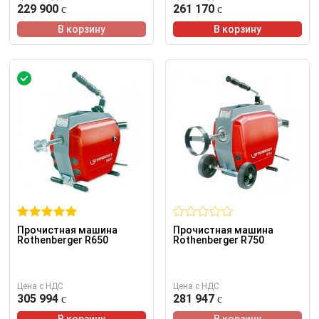
229 900
261 170
В корзину
В корзину
Прочистная машина
Прочистная машина
Rothenberger R650
Rothenberger R750
Цена с НДС
Цена с НДС
305 994
281 947