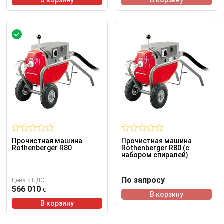
В корзину
В корзину
Прочистная машина
Прочистная машина
Rothenberger R80
Rothenberger R80 (с
набором спиралей)
По запросу
Цена с НДС
566 010
В корзину
В корзину