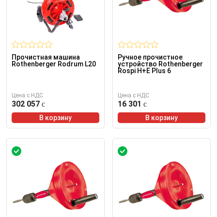
Прочистная машина
Ручное прочистное
Rothenberger Rodrum L20
устройство Rothenberger
Rospi H+E Plus 6
Цена с НДС
Цена с НДС
302 057
16 301
В корзину
В корзину