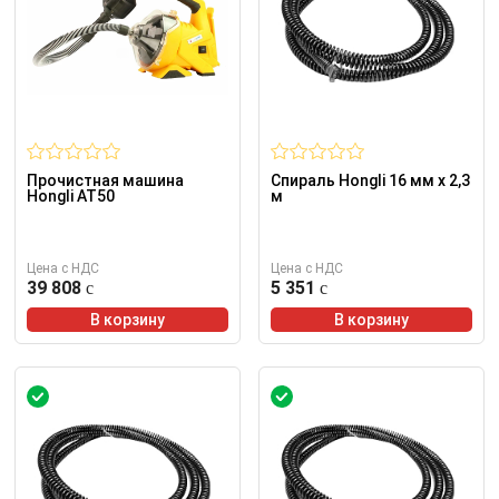
Прочистная машина
Спираль Hongli 16 мм x 2,3
Hongli AT50
м
Цена с НДС
Цена с НДС
39 808
5 351
В корзину
В корзину