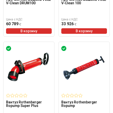
V-Clean DRUM100
V-Clean 100
Цена с НДС
Цена с НДС
60 789
33 926
В корзину
В корзину
Вантуз Rothenberger
Вантуз Rothenberger
Ropump Super Plus
Ropump