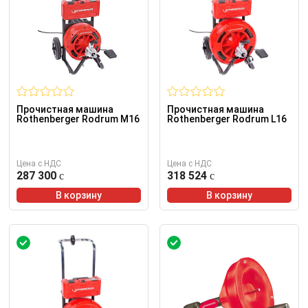
Прочистная машина
Прочистная машина
Rothenberger Rodrum M16
Rothenberger Rodrum L16
Цена с НДС
Цена с НДС
287 300
318 524
В корзину
В корзину