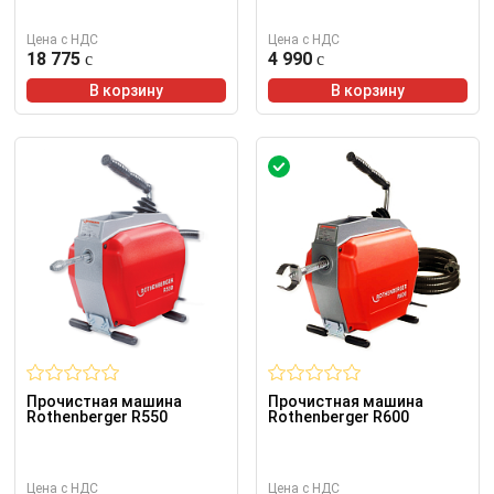
Цена с НДС
Цена с НДС
18 775
4 990
В корзину
В корзину
Прочистная машина
Прочистная машина
Rothenberger R550
Rothenberger R600
Цена с НДС
Цена с НДС