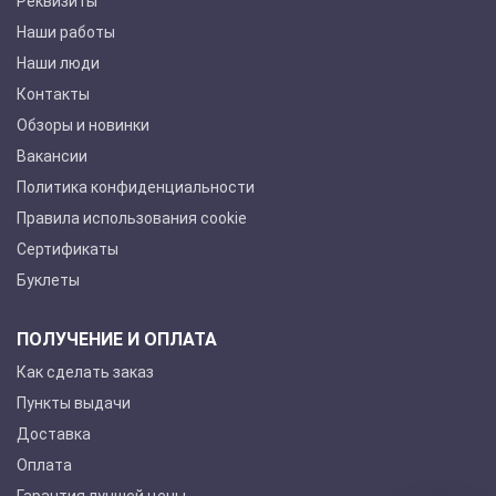
Реквизиты
Наши работы
Наши люди
Контакты
Обзоры и новинки
Вакансии
Политика конфиденциальности
Правила использования cookie
Сертификаты
Буклеты
ПОЛУЧЕНИЕ И ОПЛАТА
Как сделать заказ
Пункты выдачи
Доставка
Оплата