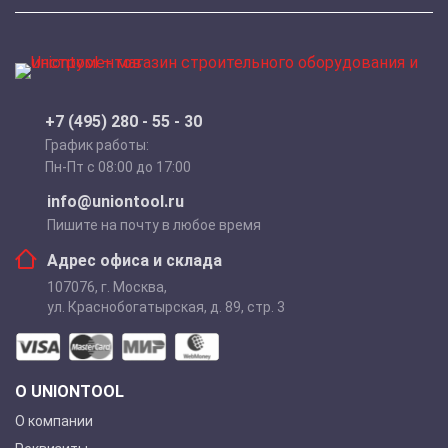
+7 (495) 280 - 55 - 30
График работы:
Пн-Пт с 08:00 до 17:00
info@uniontool.ru
Пишите на почту в любое время
Адрес офиса и склада
107076
,
г. Москва
,
ул. Краснобогатырская, д. 89, стр. 3
О UNIONTOOL
О компании