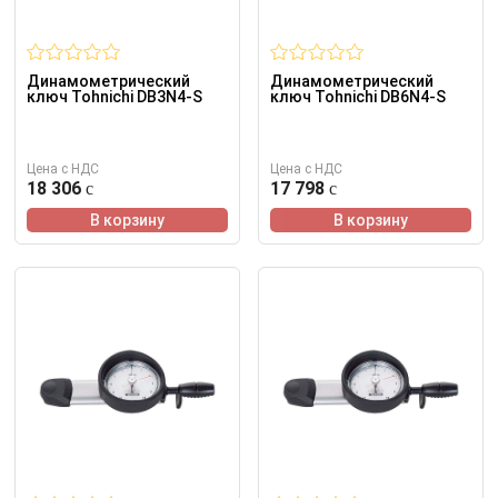
Динамометрический
Динамометрический
ключ Tohnichi DB3N4-S
ключ Tohnichi DB6N4-S
Цена с НДС
Цена с НДС
18 306
17 798
В корзину
В корзину