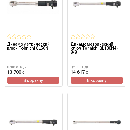
Динамометрический
Динамометрический
ключ Tohnichi QL50N
ключ Tohnichi QL100N4-
3/8
Цена с НДС
Цена с НДС
13 700
14 617
В корзину
В корзину