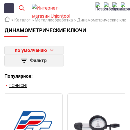
Каталог
Металлообработка
Динамометрические ключ
ДИНАМОМЕТРИЧЕСКИЕ КЛЮЧИ
по умолчанию
Фильтр
Популярное:
TOHNICHI