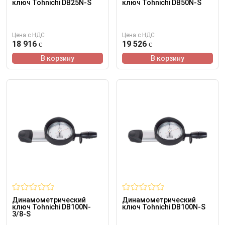
ключ Tohnichi DB25N-S
ключ Tohnichi DB50N-S
Цена с НДС
Цена с НДС
18 916
19 526
В корзину
В корзину
Динамометрический
Динамометрический
ключ Tohnichi DB100N-
ключ Tohnichi DB100N-S
3/8-S