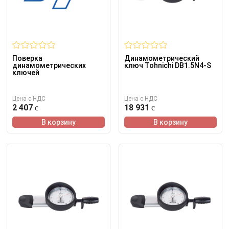
Поверка
Динамометрический
динамометрических
ключ Tohnichi DB1.5N4-S
ключей
Цена с НДС
Цена с НДС
2 407
18 931
В корзину
В корзину