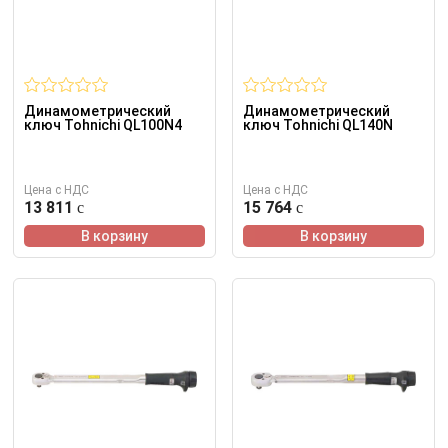
Динамометрический
Динамометрический
ключ Tohnichi QL100N4
ключ Tohnichi QL140N
Цена с НДС
Цена с НДС
13 811
15 764
В корзину
В корзину