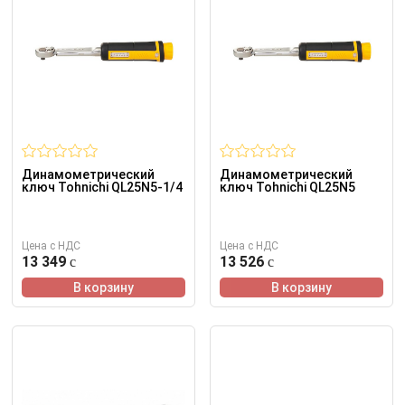
Динамометрический
Динамометрический
ключ Tohnichi QL25N5-1/4
ключ Tohnichi QL25N5
Цена с НДС
Цена с НДС
13 349
13 526
В корзину
В корзину