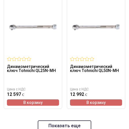
Динамометрический
Динамометрический
ключ Tohnichi QL25N-MH
ключ Tohnichi QL50N-MH
Цена с НДС
Цена с НДС
12 597
12 992
В корзину
В корзину
Показать еще