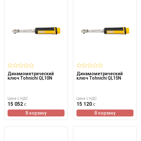
Динамометрический
Динамометрический
ключ Tohnichi QL10N
ключ Tohnichi QL15N
Цена с НДС
Цена с НДС
15 052
15 120
В корзину
В корзину