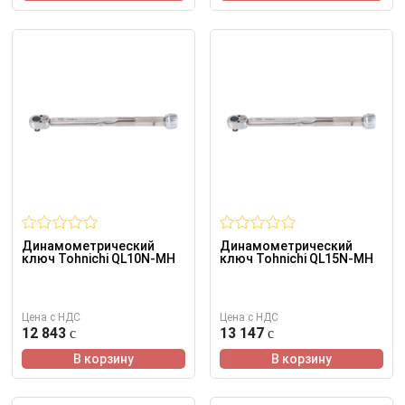
Динамометрический
Динамометрический
ключ Tohnichi QL10N-MH
ключ Tohnichi QL15N-MH
Цена с НДС
Цена с НДС
12 843
13 147
В корзину
В корзину