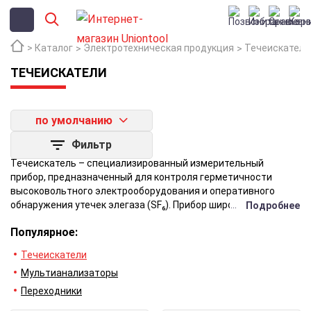
Каталог
Электротехническая продукция
Течеискатели
ТЕЧЕИСКАТЕЛИ
по умолчанию
Фильтр
Течеискатель – специализированный измерительный
прибор, предназначенный для контроля герметичности
высоковольтного электрооборудования и оперативного
обнаружения утечек элегаза (SF₆). Прибор широко
Подробнее
применяется при эксплуатации, техническом обслуживании
Популярное:
и диагностике таких объектов энергетики, как
трансформаторы тока, масляные и элегазовые выключатели,
Течеискатели
комплектные распределительные устройства элегазовые
Мультианализаторы
(КРУЭ), а также газопроводы и коммутационные аппараты
подстанций.
Переходники