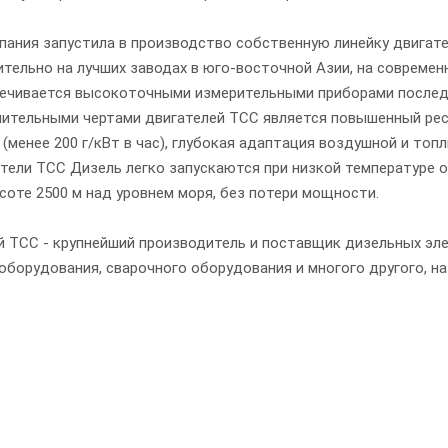
мпания запустила в производство собственную линейку двига
тельно на лучших заводах в юго-восточной Азии, на совреме
ечивается высокоточными измерительными приборами последн
чительными чертами двигателей ТСС является повышенный ресу
 (менее 200 г/кВт в час), глубокая адаптация воздушной и топ
атели ТСС Дизель легко запускаются при низкой температуре
соте 2500 м над уровнем моря, без потери мощности.
й ТСС - крупнейший производитель и поставщик дизельных эле
оборудования, сварочного оборудования и многого другого, на