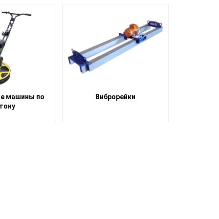
е машины по
Виброрейки
тону