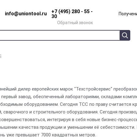
+7 (495) 280 - 55 -
info@uniontool.ru
Получени
30
Обратный звонок
S
упнейший дилер европейских марок "Техстройсервис" преобразо
 первый завод, обеспеченный лабораториями, складами компле
обходимым оборудованием. Сегодня ТСС по праву считается к
, сварочного и строительного оборудования. Сегодня произ
совершенствоваться, интегрируя в себя новые бизнес-процесс
вышении качества продукции и уменьшении её себестоимости.
нь уже превышает 7000 квадратных метров.