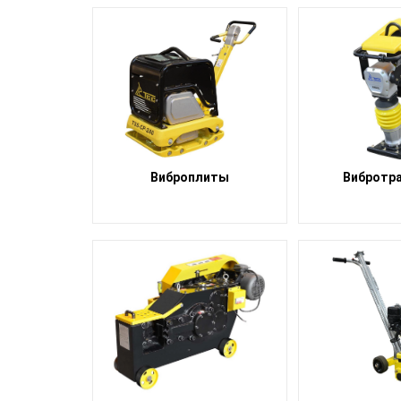
Виброплиты
Вибротр