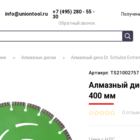
+7 (495) 280 - 55 -
info@uniontool.ru
Получени
30
Обратный звонок
ние
Алмазные диски
Алмазный диск Dr. Schulze Extre
Артикул: TS21002757
Алмазный дис
400 мм
0 отзыв
Цена с НДС