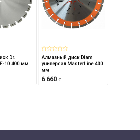
ск Dr.
Алмазный диск Diam
Алмазный 
 Е-10 400 мм
универсал MasterLine 400
Гранит Ext
мм
MultiPurpo
6 660
9 513