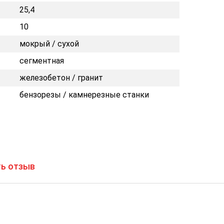
25,4
10
мокрый / сухой
сегментная
железобетон / гранит
бензорезы / камнерезные станки
ь отзыв