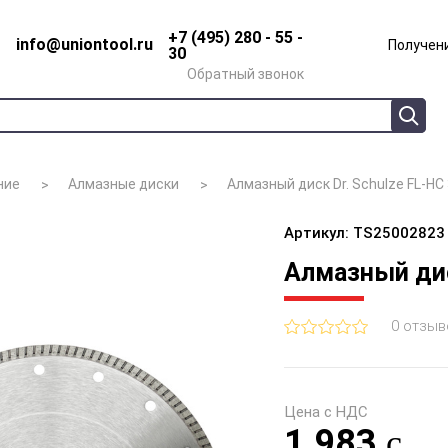
+7 (495) 280 - 55 -
info@uniontool.ru
Получени
30
Обратный звонок
ние
Алмазные диски
Алмазный диск Dr. Schulze FL-HC
Артикул: TS25002823
Алмазный дис
0 отзыв
Цена с НДС
1 983