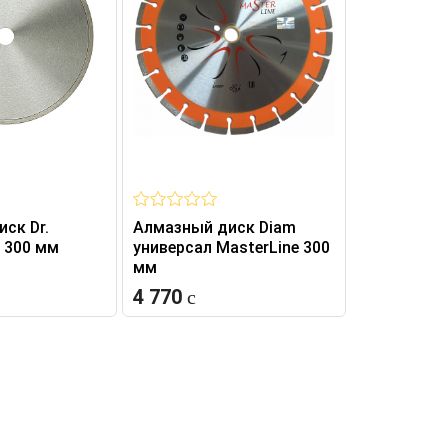
ск Dr.
Алмазный диск Diam
Алмазный 
S 300 мм
универсал MasterLine 300
Железобет
мм
300 мм
4 770
5 580