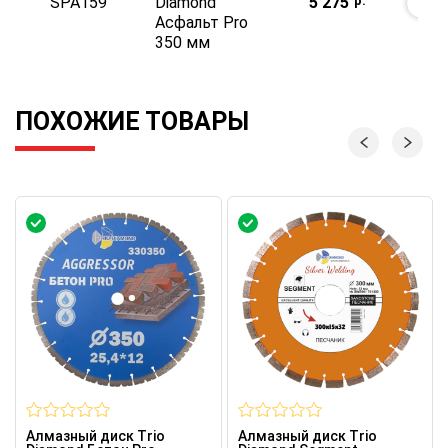
SPA159
Diamond
5 275
р.
В К
Асфальт Pro
350 мм
ПОХОЖИЕ ТОВАРЫ
Алмазный диск Trio
Алмазный диск Trio