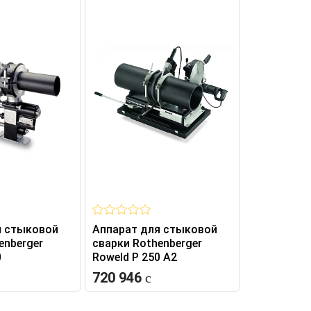
я стыковой
Аппарат для стыковой
Аппарат д
enberger
сварки Rothenberger
сварки тру
0
Roweld P 250 A2
Roweld P 1
Profession
720 946
975 477