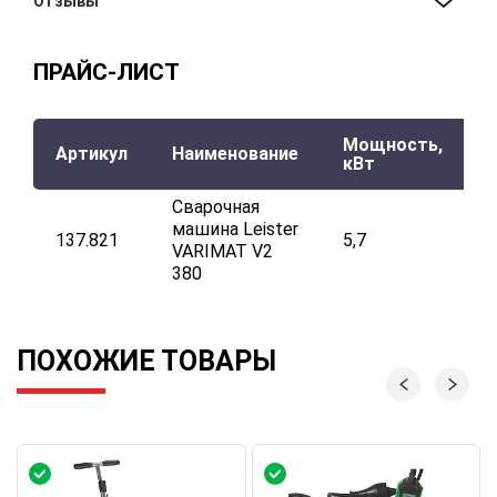
Отзывы
ПРАЙС-ЛИСТ
Мощность,
Т
Артикул
Наименование
кВт
°
Сварочная
машина Leister
137.821
5,7
2
VARIMAT V2
380
ПОХОЖИЕ ТОВАРЫ