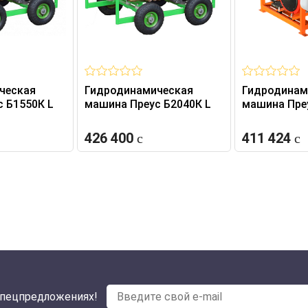
ческая
Гидродинамическая
Гидродинам
 Б1550К L
машина Преус Б2040К L
машина Пре
426 400
411 424
спецпредложениях!