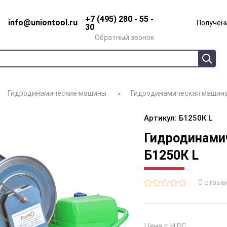
+7 (495) 280 - 55 -
info@uniontool.ru
Получени
30
Обратный звонок
Гидродинамические машины
Гидродинамическая машина
Артикул: Б1250К L
Гидродинами
Б1250К L
0 отзыв
Цена с НДС