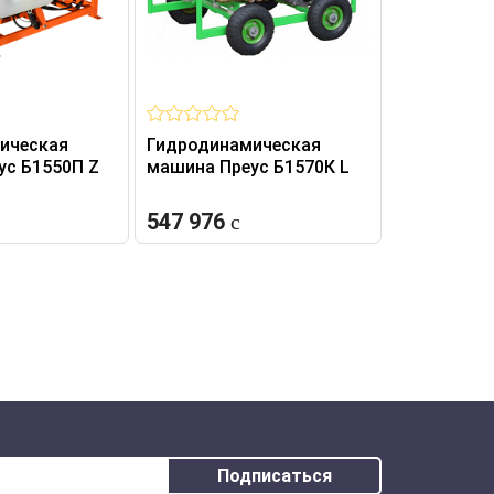
ическая
Гидродинамическая
Гидродина
ус Б1550П Z
машина Преус Б1570К L
машина Пр
547 976
507 936
Подписаться