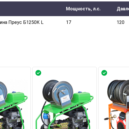
Мощность, л.с.
Давл
ина Преус Б1250К L
17
120