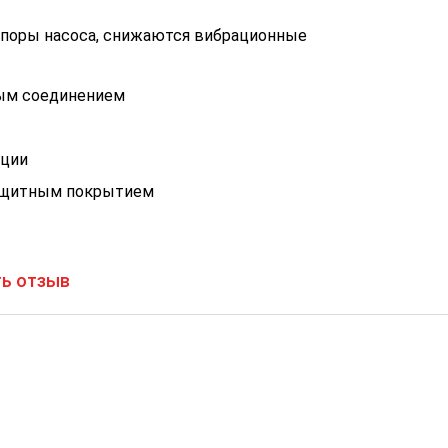
опоры насоса, снижаются вибрационные
ным соединением
ации
защитным покрытием
ь отзыв