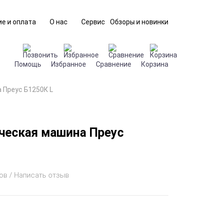
е и оплата
О нас
Сервис
Обзоры и новинки
Помощь
Избранное
Сравнение
Корзина
 Преус Б1250К L
ческая машина Преус
ов / Написать отзыв