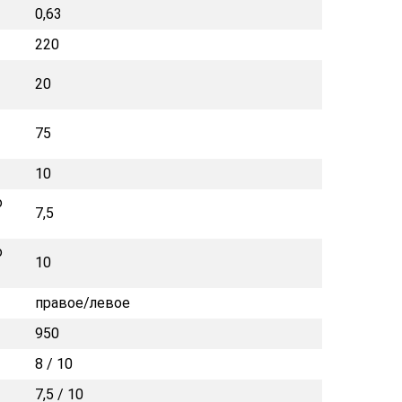
0,63
220
20
75
10
о
7,5
о
10
правое/левое
950
8 / 10
7,5 / 10