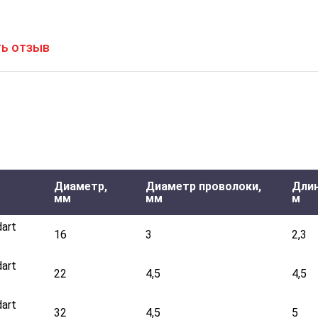
ь отзыв
Диаметр,
Диаметр проволоки,
Длин
мм
мм
м
art
16
3
2,3
art
22
4,5
4,5
art
32
4,5
5