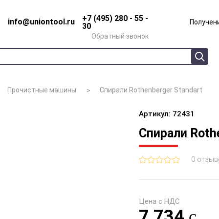
+7 (495) 280 - 55 -
info@uniontool.ru
Получени
30
Обратный звонок
Прочистные машины
Спирали Rothenberger Standart
Артикул: 72431
Спирали Rothe
0 отзыв
Цена с НДС
7 734