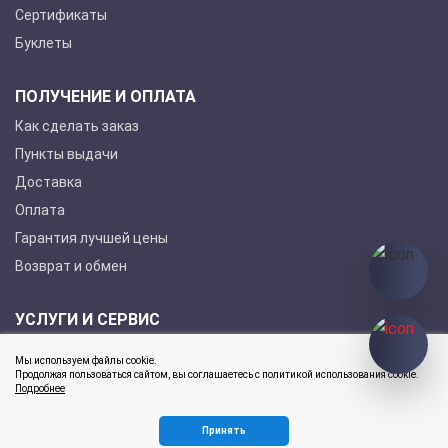
Сертификаты
Буклеты
ПОЛУЧЕНИЕ И ОПЛАТА
Как сделать заказ
Пункты выдачи
Доставка
Оплата
Гарантия лучшей цены
Возврат и обмен
УСЛУГИ И СЕРВИС
Покупка в кредит
Мы используем файлы cookie.
Гарантийное обслуживание
Продолжая пользоваться сайтом, вы соглашаетесь с политикой использования cookie.
Подробнее
Принять
2026 © ЮнионТул Все права защищены