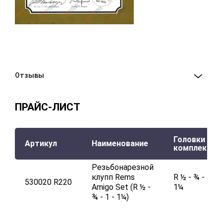
Отзывы
ПРАЙС-ЛИСТ
Головки в
Артикул
Наименование
комплекте
Резьбонарезной
клупп Rems
R ½ - ¾ - 1 -
530020 R220
Аmigo Set (R ½ -
1¼
¾ - 1 - 1¼)