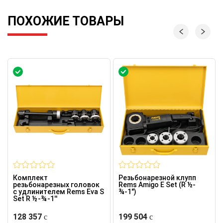
ПОХОЖИЕ ТОВАРЫ
Комплект
Резьбонарезной клупп
резьбонарезных головок
Rems Amigo E Set (R ½-
с удлинителем Rems Eva S
¾-1")
Set R ½ -¾ -1''
128 357
199 504