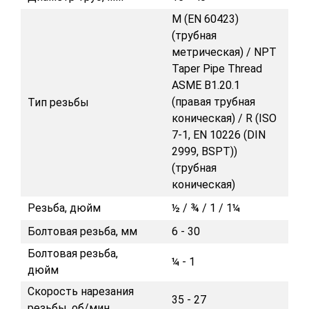
M (EN 60423)
(трубная
метрическая) / NPT
Taper Pipe Thread
ASME B1.20.1
(правая трубная
Тип резьбы
коническая) / R (ISO
7-1, EN 10226 (DIN
2999, BSPT))
(трубная
коническая)
Резьба, дюйм
½ / ¾ / 1 / 1¼
Болтовая резьба, мм
6 - 30
Болтовая резьба,
¼ - 1
дюйм
Скорость нарезания
35 - 27
резьбы, об/мин