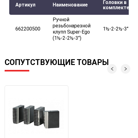
Головки в
Артикул
Наименование
комплекте
Ручной
резьбонарезной
662200500
1½-2-2½-3"
клупп Super-Ego
(1½-2-2½-3")
СОПУТСТВУЮЩИЕ ТОВАРЫ