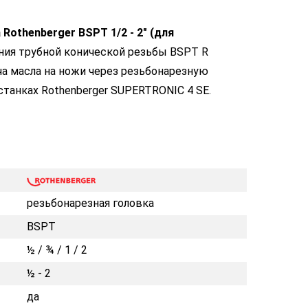
othenberger BSPT 1/2 - 2" (для
ания трубной конической резьбы BSPT R
ча масла на ножи через резьбонарезную
станках Rothenberger SUPERTRONIС 4 SE.
резьбонарезная головка
BSPT
½ / ¾ / 1 / 2
½ - 2
да