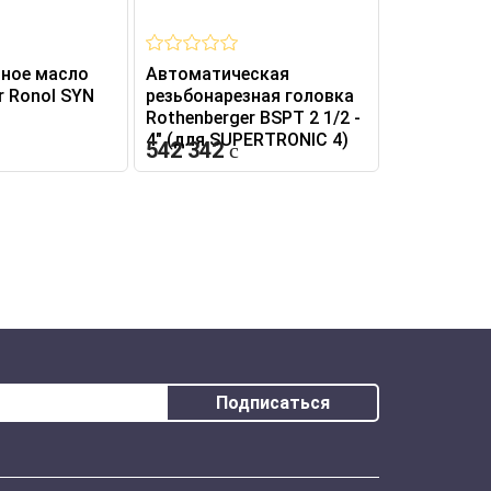
зное масло
Автоматическая
Резьбонар
r Ronol SYN
резьбонарезная головка
Rothenberge
Rothenberger BSPT 2 1/2 -
4" (для SUPERTRONIC 4)
542 342
8 015
Подписаться