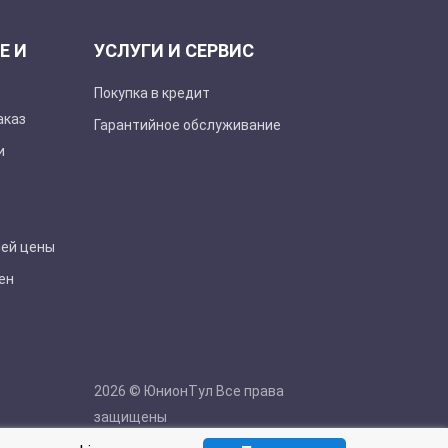
Е И
УСЛУГИ И СЕРВИС
Покупка в кредит
аказ
Гарантийное обслуживание
и
шей цены
ен
2026 © ЮнионТул Все права
защищены