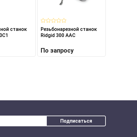
зной станок
Резьбонарезной станок
Резьбонар
0C1
Ridgid 300 AAC
Ridgid 300
По запросу
По запр
Подписаться