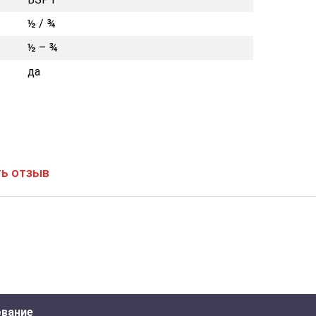
½ / ¾
½ – ¾
да
ь отзыв
вание