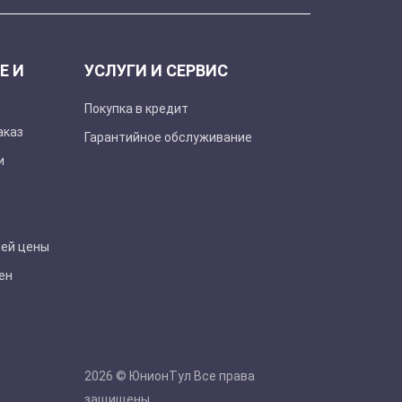
Е И
УСЛУГИ И СЕРВИС
Покупка в кредит
аказ
Гарантийное обслуживание
и
шей цены
ен
2026 © ЮнионТул Все права
защищены