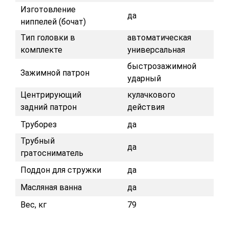
Изготовление
да
ниппелей (бочат)
Тип головки в
автоматическая
комплекте
универсальная
быстрозажимной
Зажимной патрон
ударный
Центрирующий
кулачкового
задний патрон
действия
Труборез
да
Трубный
да
гратосниматель
Поддон для стружки
да
Масляная ванна
да
Вес, кг
79