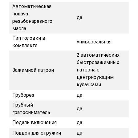
Автоматическая
подача
да
резьбонарезного
масла
Тип головки в
универсальная
комплекте
2 автоматических
быстрозажимных
патрона с
Зажимной патрон
центрирующим
кулачками
Труборез
да
Трубный
да
гратосниматель
Педаль включения
да
Поддон для стружки
да