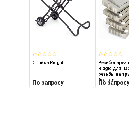
Стойка Ridgid
Резьбонарезн
Ridgid для на
резьбы на тр
болтах
По запросу
По запрос