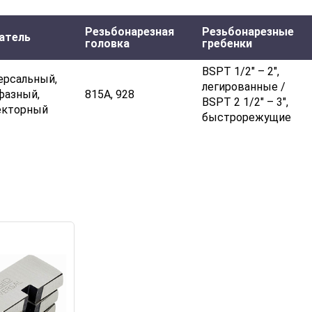
Резьбонарезная
Резьбонарезные
атель
головка
гребенки
BSPT 1/2" – 2",
ерсальный,
легированные /
фазный,
815А, 928
BSPT 2 1/2" – 3",
екторный
быстрорежущие