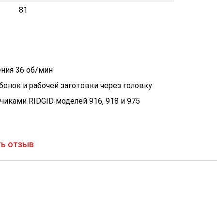
81
ения 36 об/мин
енок и рабочей заготовки через головку
иками RIDGID моделей 916, 918 и 975
ь отзыв