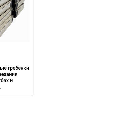
ые гребенки
резания
убах и
у