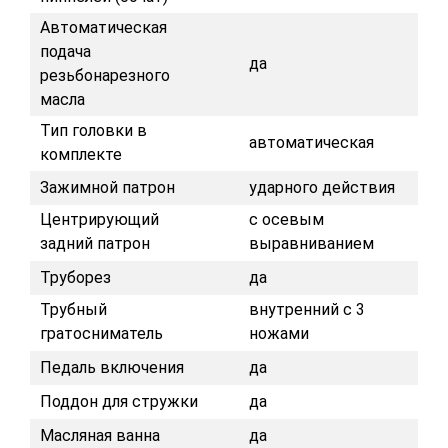
Автоматическая
подача
да
резьбонарезного
масла
Тип головки в
автоматическая
комплекте
Зажимной патрон
ударного действия
Центрирующий
с осевым
задний патрон
выравниванием
Труборез
да
Трубный
внутренний с 3
гратосниматель
ножами
Педаль включения
да
Поддон для стружки
да
Масляная ванна
да