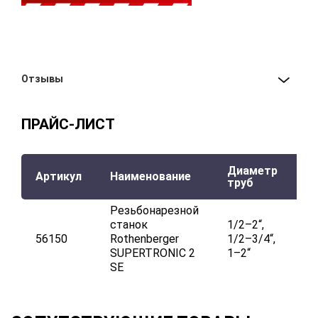
Отзывы
ПРАЙС-ЛИСТ
Диаметр
Артикул
Наименование
К
труб
Резьбонарезной
С
станок
1/2–2“,
с
56150
Rothenberger
1/2–3/4“,
г
SUPERTRONIC 2
1–2“
BS
SE