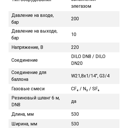
элегазом
Давление на входе,
200
бар
Давление на выходе,
10
бар
Напряжение, В
220
DILO DN8 / DILO
Соединение
DN20
Соединение для
W21,8x1/14”, G3/4
баллона
Газовые смеси
CF₄ / N₂ / SF₆
Резиновый шланг 6 м,
да
DN8
Длина, мм
530
Ширина, мм
530