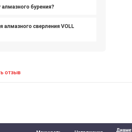
у алмазного бурения?
я алмазного сверления VOLL
ь отзыв
Диаме