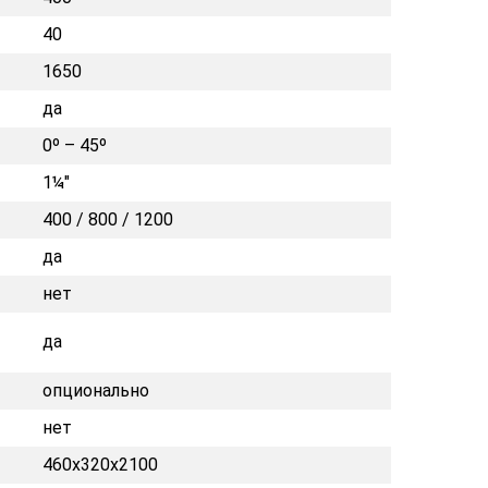
40
1650
да
0º – 45º
1¼"
400 / 800 / 1200
да
нет
да
опционально
нет
460x320x2100