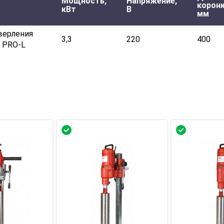
Мощность,
Напряжение,
коронк
кВт
В
мм
верления
3,3
220
400
0 PRO-L