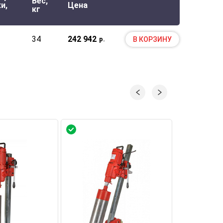
Вес,
и,
Цена
кг
34
242 942
В КОРЗИНУ
р.