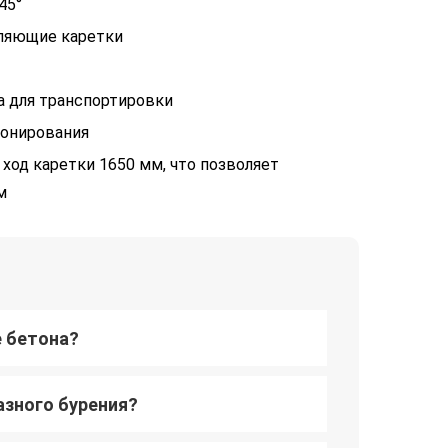
45°
ляющие каретки
а для транспортировки
ионирования
ход каретки 1650 мм, что позволяет
м
е бетона?
азного бурения?