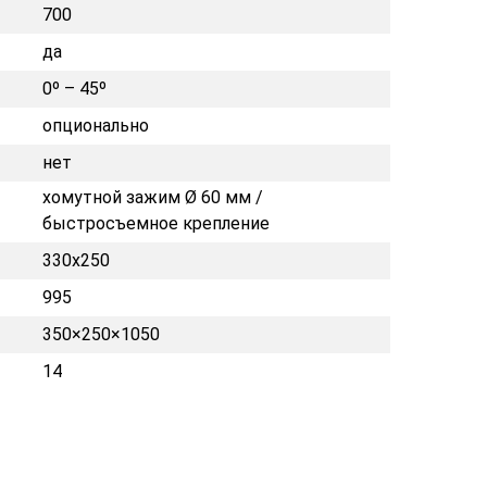
700
да
0º – 45º
опционально
нет
хомутной зажим Ø 60 мм /
быстросъемное крепление
330x250
995
350×250×1050
14