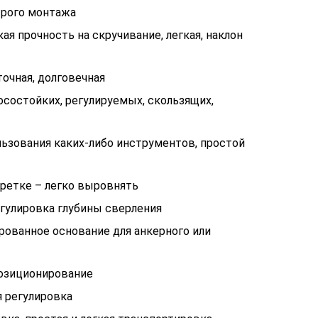
трого монтажа
я прочность на скручивание, легкая, наклон
точная, долговечная
осостойких, регулируемых, скользящих,
льзования каких-либо инструментов, простой
ретке – легко выровнять
егулировка глубины сверления
рованное основание для анкерного или
позиционирование
я регулировка