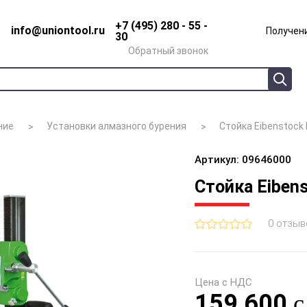
+7 (495) 280 - 55 -
info@uniontool.ru
Получени
30
Обратный звонок
ние
Установки алмазного бурения
Стойка Eibenstock
Артикул: 09646000
Стойка Eibens
0 отзыв
Цена с НДС
159 600