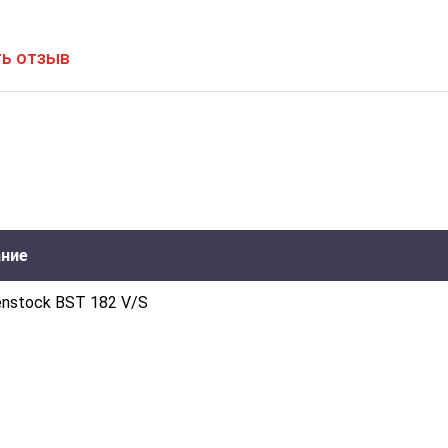
ь отзыв
ние
enstock BST 182 V/S