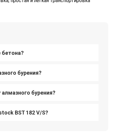
вка, простая и легкая транспортировка
е бетона?
азного бурения?
у алмазного бурения?
stock BST 182 V/S?