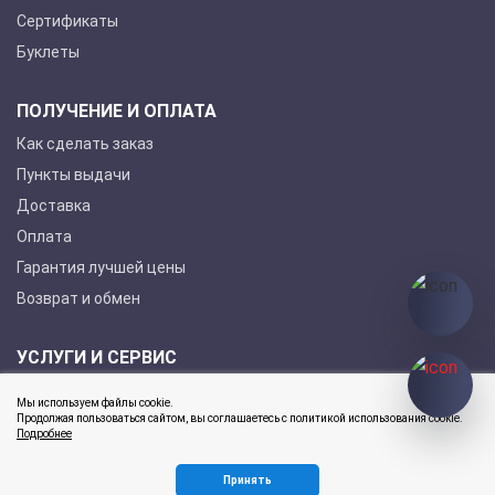
Сертификаты
Буклеты
ПОЛУЧЕНИЕ И ОПЛАТА
Как сделать заказ
Пункты выдачи
Доставка
Оплата
Гарантия лучшей цены
Возврат и обмен
УСЛУГИ И СЕРВИС
Покупка в кредит
Мы используем файлы cookie.
Гарантийное обслуживание
Продолжая пользоваться сайтом, вы соглашаетесь с политикой использования cookie.
Подробнее
Принять
2026 © ЮнионТул Все права защищены