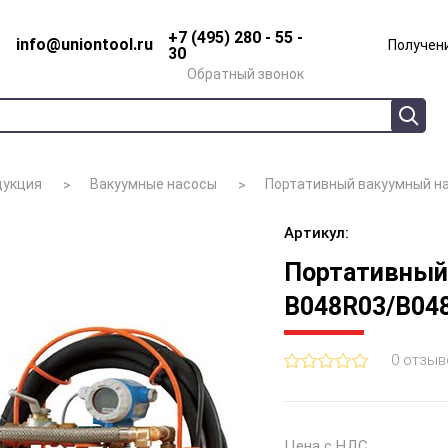
+7 (495) 280 - 55 -
info@uniontool.ru
Получени
30
Обратный звонок
дукция
Вакуумные насосы
Портативный вакуумный на
Артикул:
Портативный 
B048R03/B04
0 отзыв
Цена с НДС