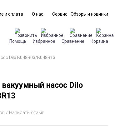
е и оплата
О нас
Сервис
Обзоры и новинки
Помощь
Избранное
Сравнение
Корзина
сос Dilo B048R03/B048R13
вакуумный насос Dilo
8R13
ов / Написать отзыв