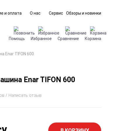
е и оплата
О нас
Сервис
Обзоры и новинки
Помощь
Избранное
Сравнение
Корзина
а Enar TIFON 600
ашина Enar TIFON 600
ов / Написать отзыв
су
В КОРЗИНУ