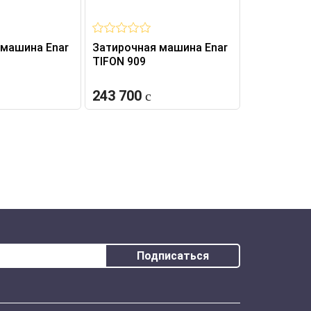
 машина Enar
Затирочная машина Enar
Затирочна
TIFON 909
TIFON 120
243 700
366 600
Подписаться