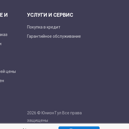
Е И
УСЛУГИ И СЕРВИС
Покупка в кредит
аказ
Гарантийное обслуживание
и
шей цены
ен
2026 © ЮнионТул Все права
защищены