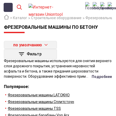
Каталог
Строительное оборудование
Фрезеровальные 
ФРЕЗЕРОВАЛЬНЫЕ МАШИНЫ ПО БЕТОНУ
по умолчанию
Фильтр
Фрезеровальные машины используются для снятия верхнего
слоя дорожного покрытия, устранения неровностей
асфальта и бетона, а также придания шероховатости
поверхности. Оборудование эффективно применяется для
Подробнее
удаления дорожной разметки, очистки промышленных полов
Популярное:
и подготовки основания перед укладкой нового полотна. В
результате эксплуатации обеспечивается высокая адгезия
Фрезеровальные машины LATOKHO
слоев и значительное увеличение срока службы покрытия.
Фрезеровальные машины Сплитстоун
Фрезеровальные машины TSS
Фрезеровальные барабаны Von Arx