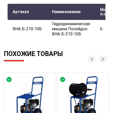
Мощно
Артикул
Наименование
л.с.
Гидродинамическая
ВНА-Б-210-10Б
машина Посейдон
6
ВНА-Б-210-10Б
ПОХОЖИЕ ТОВАРЫ