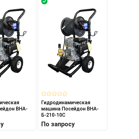
ическая
Гидродинамическая
Гидродина
ейдон ВНА-
машина Посейдон ВНА-
машина По
Б-210-10С
Б-210-10А
су
По запросу
По запр