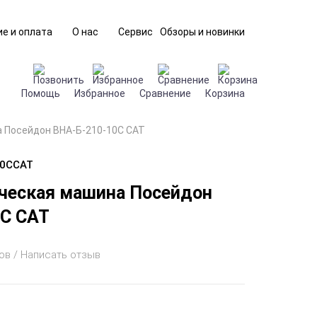
е и оплата
О нас
Сервис
Обзоры и новинки
Помощь
Избранное
Сравнение
Корзина
 Посейдон ВНА-Б-210-10С CAT
10СCAT
ческая машина Посейдон
0С CAT
ов / Написать отзыв