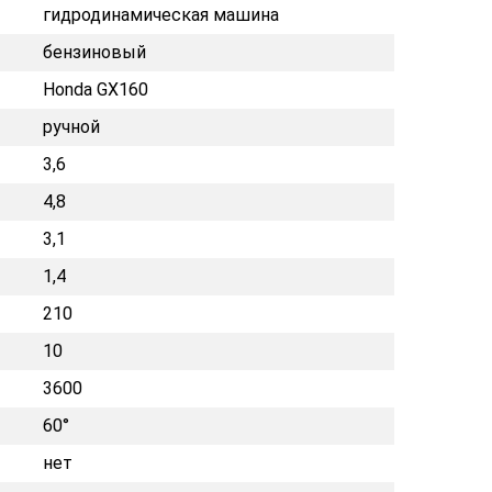
гидродинамическая машина
бензиновый
Honda GX160
ручной
3,6
4,8
3,1
1,4
210
10
3600
60°
нет