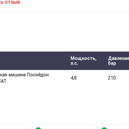
ь отзыв
Мощность,
Давление
л.с.
бар
кая машина Посейдон
4,8
210
CAT