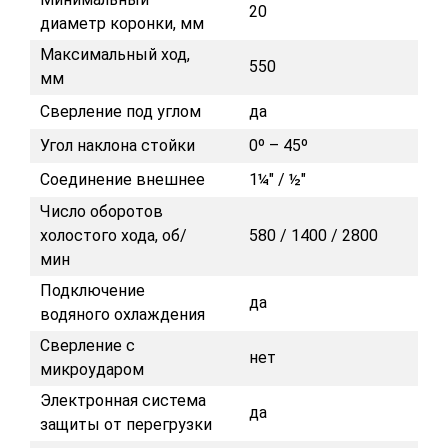
20
диаметр коронки, мм
Максимальный ход,
550
мм
Сверление под углом
да
Угол наклона стойки
0º – 45º
Соединение внешнее
1¼" / ½"
Число оборотов
холостого хода, об/
580 / 1400 / 2800
мин
Подключение
да
водяного охлаждения
Сверление с
нет
микроударом
Электронная система
да
защиты от перегрузки