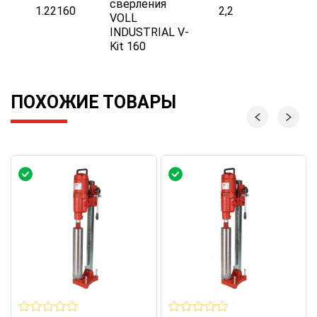
сверления
1.22160
2,2
2
VOLL
INDUSTRIAL V-
Kit 160
ПОХОЖИЕ ТОВАРЫ