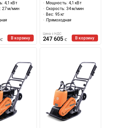
ь:
4,1 кВт
Мощность:
4,1 кВт
:
27 м/мин
Скорость:
34 м/мин
Вес:
95 кг
ная
Прямоходная
Цена с НДС
0
247 605
В корзину
В корзину