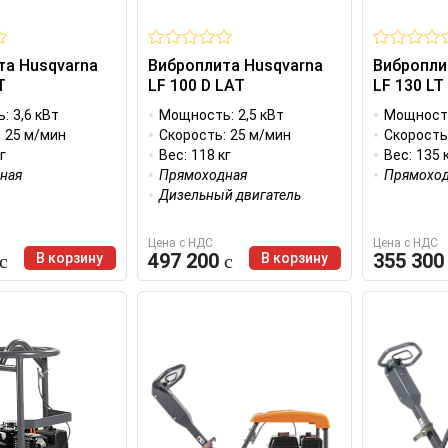
та Husqvarna
Виброплита Husqvarna
Вибропли
T
LF 100 D LAT
LF 130 LT
ь:
3,6 кВт
Мощность:
2,5 кВт
Мощност
:
25 м/мин
Скорость:
25 м/мин
Скорость
г
Вес:
118 кг
Вес:
135 
ная
Прямоходная
Прямоход
Дизельный двигатель
Цена с НДС
Цена с НДС
497 200
355 30
В корзину
В корзину