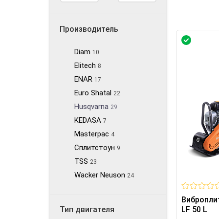
Производитель
Diam
10
Elitech
8
ENAR
17
Euro Shatal
22
Husqvarna
29
KEDASA
7
Masterpac
4
Сплитстоун
9
TSS
23
Wacker Neuson
24
Вибропли
Тип двигателя
LF 50 L