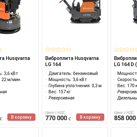
та Husqvarna
Виброплита Husqvarna
Вибропли
LG 164
LG 164 D 
ь:
3,6 кВт
Двигатель:
бензиновый
Мощност
:
22 м/мин
Мощность:
3,6 кВт
Скорость
Глубина уплотнения:
0,3 м
Вес:
170 
ная
Вес:
157 кг
Реверсив
Реверсивная
Дизельны
Цена с НДС
Цена с НДС
770 000
858 00
В корзину
В корзину