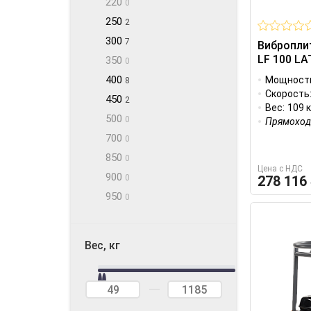
220
0
250
2
300
7
Вибропли
LF 100 LA
350
0
400
Мощност
8
Скорость
450
2
Вес:
109 к
500
0
Прямоход
700
0
850
0
Цена с НДС
900
0
278 116
950
0
Вес, кг