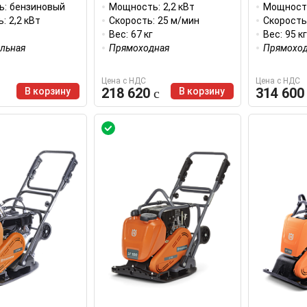
ь:
бензиновый
Мощность:
2,2 кВт
Мощност
ь:
2,2 кВт
Скорость:
25 м/мин
Скорость
Вес:
67 кг
Вес:
95 кг
ельная
Прямоходная
Прямоход
Цена с НДС
Цена с НДС
218 620
314 60
В корзину
В корзину