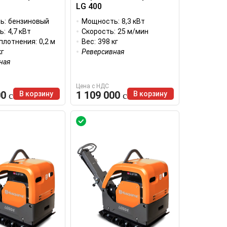
LG 400
ь:
бензиновый
Мощность:
8,3 кВт
ь:
4,7 кВт
Скорость:
25 м/мин
уплотнения:
0,2 м
Вес:
398 кг
кг
Реверсивная
ная
Цена с НДС
00
1 109 000
В корзину
В корзину