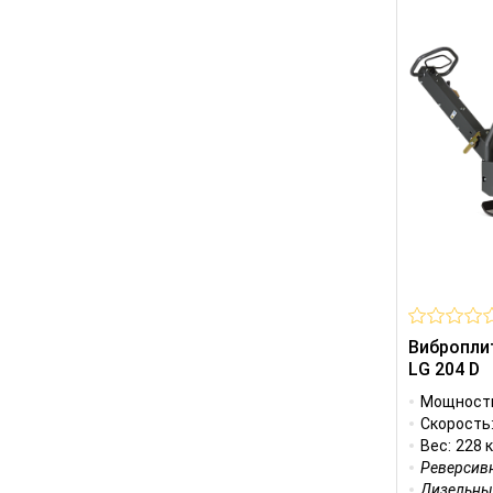
Вибропли
LG 204 D
Мощност
Скорость
Вес:
228 к
Реверсив
Дизельны