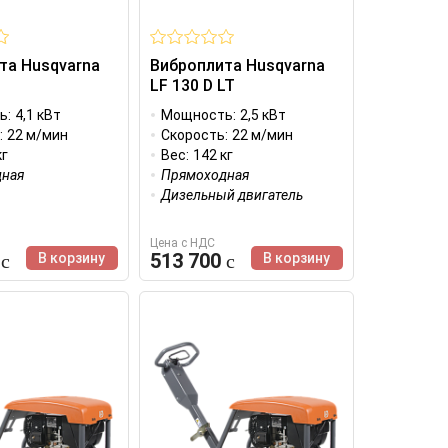
та Husqvarna
Виброплита Husqvarna
LF 130 D LT
ь:
4,1 кВт
Мощность:
2,5 кВт
:
22 м/мин
Скорость:
22 м/мин
кг
Вес:
142 кг
ная
Прямоходная
Дизельный двигатель
Цена с НДС
0
513 700
В корзину
В корзину