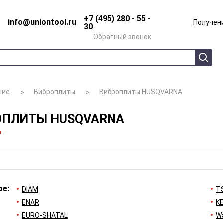
+7 (495) 280 - 55 -
info@uniontool.ru
Получени
30
Обратный звонок
ние
Виброплиты
Виброплиты HUSQVARNA
ОПЛИТЫ HUSQVARNA
ое:
DIAM
T
ENAR
K
EURO-SHATAL
W