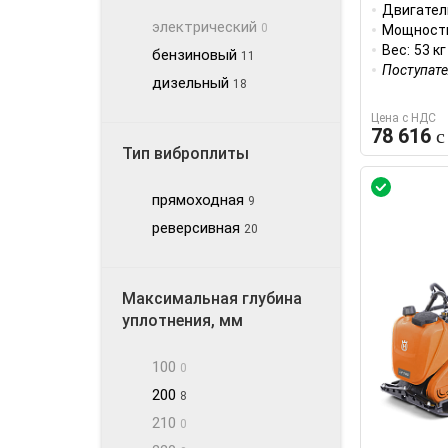
Двигател
электрический
0
Мощност
Вес:
53 кг
бензиновый
11
Поступат
дизельный
18
Цена с НДС
78 616
Тип виброплиты
прямоходная
9
реверсивная
20
Максимальная глубина
уплотнения, мм
100
0
200
8
210
0