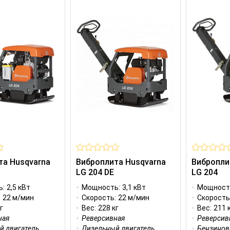
та Husqvarna
Виброплита Husqvarna
Вибропли
LG 204 DE
LG 204
ь:
2,5 кВт
Мощность:
3,1 кВт
Мощност
:
22 м/мин
Скорость:
22 м/мин
Скорость
г
Вес:
228 кг
Вес:
211 
ная
Реверсивная
Реверсив
й двигатель
Дизельный двигатель
Бензинов