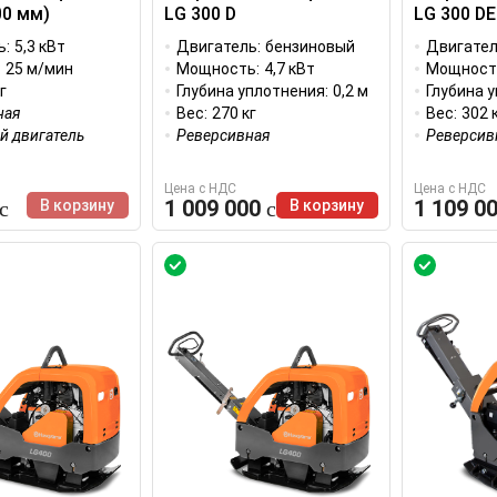
00 мм)
LG 300 D
LG 300 DE
ь:
5,3 кВт
Двигатель:
бензиновый
Двигател
:
25 м/мин
Мощность:
4,7 кВт
Мощност
г
Глубина уплотнения:
0,2 м
Глубина 
ная
Вес:
270 кг
Вес:
302 
й двигатель
Реверсивная
Реверсив
Цена с НДС
Цена с НДС
1 009 000
1 109 0
В корзину
В корзину