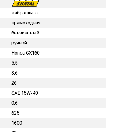
виброплита
прямоходная
бензиновый
ручной
Honda GX160
5,5
3,6
26
SAE 15W/40
0,6
625
1600