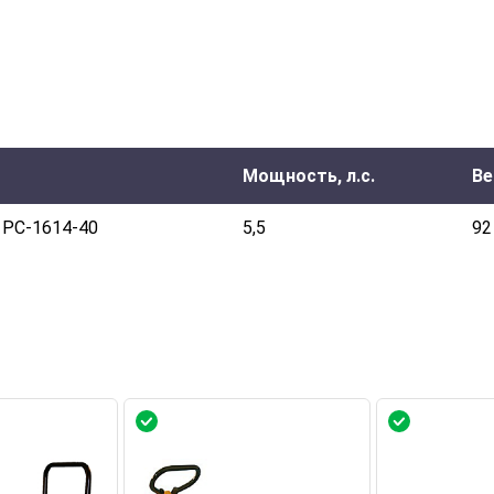
Мощность, л.с.
Ве
l PC-1614-40
5,5
92