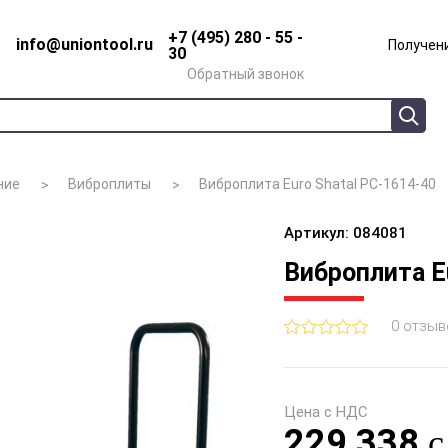
+7 (495) 280 - 55 -
info@uniontool.ru
Получени
30
Обратный звонок
ние
Виброплиты
Виброплита Euro Shatal PC-1614-40
Артикул: 084081
Виброплита E
0 отзыв
Цена с НДС
229 338