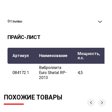
Отзывы
ПРАЙС-ЛИСТ
Мощность,
В
Артикул
Наименование
л.с.
Виброплита
084172.1
Euro Shatal RP-
4,5
2013
ПОХОЖИЕ ТОВАРЫ